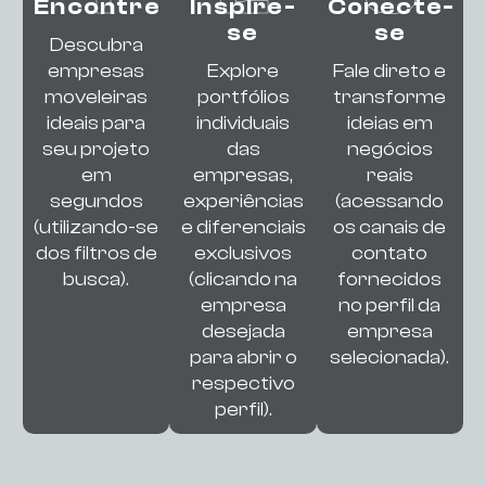
Encontre
Inspire-
Conecte-
se
se
Descubra
empresas
Explore
Fale direto e
moveleiras
portfólios
transforme
ideais para
individuais
ideias em
seu projeto
das
negócios
em
empresas,
reais
segundos
experiências
(acessando
(utilizando-se
e diferenciais
os canais de
dos filtros de
exclusivos
contato
busca).
(clicando na
fornecidos
empresa
no perfil da
desejada
empresa
para abrir o
selecionada).
respectivo
perfil).