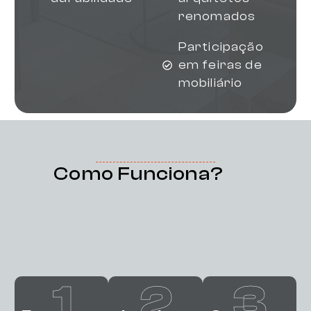
renomados
Participação
em feiras de
mobiliário
Como Funciona?
1
2
3