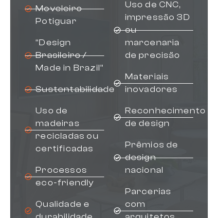
Uso de CNC,
Moveleiro
impressão 3D
Potiguar
ou
“Design
marcenaria
Brasileiro /
de precisão
Made in Brazil”
Materiais
Sustentabilidade
inovadores
Uso de
Reconhecimento
madeiras
de design
recicladas ou
Prêmios de
certificadas
design
Processos
nacional
eco-friendly
Parcerias
Qualidade e
com
durabilidade
arquitetos